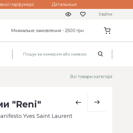
вної парфумерії
Детальніше
Увійти
Мінімальне замовлення - 2500 грн
Всі товари категорії
и "Reni"
nifesto Yves Saint Laurent