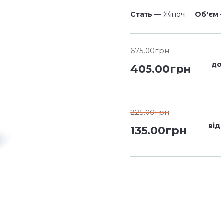
Стать
— Жіночі
Об'єм
675.00грн
до
405.00грн
225.00грн
від
135.00грн