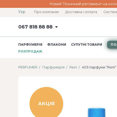
Новий Технічний регламент на косм
Укр
Про компанію
Доставка і оплата
Систем
067 818 88 88
ПАРФУМЕРІЯ
ФЛАКОНИ
СУПУТНІ ТОВАРИ
ПО
РОЗПРОДАЖ
PERFUMER
Парфумерія
Reni
403 парфуми "Reni"
АКЦІЯ