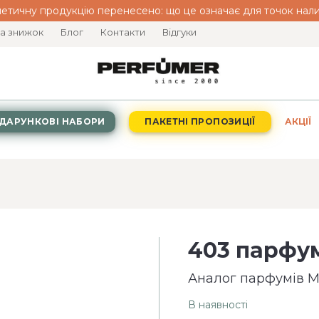
етичну продукцію перенесено: що це означає для точок нали
а знижок
Блог
Контакти
Відгуки
ДАРУНКОВІ НАБОРИ
ПАКЕТНІ ПРОПОЗИЦІЇ
АКЦІЇ
403 парфум
Аналог парфумів Ma
В наявності