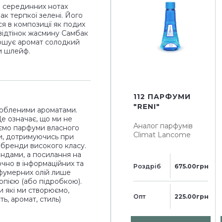
в серединних нотах
к терпкої зелені. Його
я в композиції як подих
 відтінок жасмину Самбак
ершує аромат солодкий
и шлейф.
112 ПАРФУМИ
"RENI"
юбленими ароматами.
Це означає, що ми не
Аналог парфумів
ємо парфуми власного
Climat Lancome
и, дотримуючись при
і бренди високого класу.
ендами, а посилання на
чно в інформаційних та
Роздріб
675.00грн
рфумерних олій лише
опією (або підробкою).
и які ми створюємо,
Опт
225.00грн
ь, аромат, стиль)