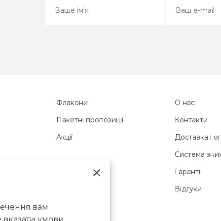
Флакони
О нас
Пакетні пропозиції
Контакти
Акції
Доставка і о
Система зни
Гарантії
Відгуки
печення вам
е вказати умови