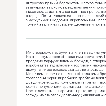
цитрусово-пряним бергамотом. Квіткові тони 
затьмарюють гіркоту, залишаючи легкий присма
підхоплює свіжа ніжна конвалія, що проноситьс
вітерцю. Потім з'являється чарівний солодкий
з мускусними і медовими вкрапленнями. Зав
томний з пряними і свіжими деревними нотам
Ми створюємо парфуми, натхненні вашими ул
Наші парфуми схожі зі згаданими ароматами. 
продаємо парфуми відомих брендів, а створю
виробництва, під власними торговими маркам
цьому таких же високих стандартів якості, що 
Ми ніяким чином не повʼязані зі згаданими бр
торговельні марки виробників зроблено виклю
довідникових цілях. Композиція та гра нот па
схожі з популярними ароматами і не є їхньою к
Нас надихають інші аромати, проте, всі аромат
завжди мають власну родзинку (індивідуальніст