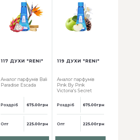
117 ДУХИ "RENI"
119 ДУХИ "RENI"
123 ДУХИ 
Аналог парфумів
Bali
Аналог парфумів
Аналог пар
Paradise Escada
Pink By Pink
Bomba Caro
Victoria's Secret
Herrera
Роздріб
675.00грн
Роздріб
675.00грн
Роздріб
Опт
225.00грн
Опт
225.00грн
Опт