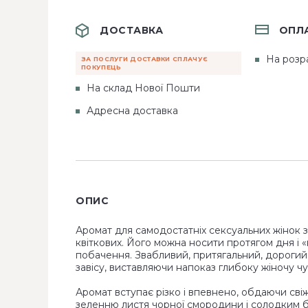
ДОСТАВКА
ОПЛ
На розр
ЗА ПОСЛУГИ ДОСТАВКИ СПЛАЧУЄ
ПОКУПЕЦЬ
На склад Нової Пошти
Адресна доставка
ОПИС
Аромат для самодостатніх сексуальних жінок з 
квіткових. Його можна носити протягом дня і «
побачення. Звабливий, притягальний, дорогий,
завісу, виставляючи напоказ глибоку жіночу чут
Аромат вступає різко і впевнено, обдаючи св
зеленню листя чорної смородини і солодким 