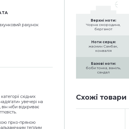
АТА
Верхні ноти:
ахунковий рахунок
Чорна смородина,
бергамот
Ноти серця:
жасмин Самбак,
конвалія
Базові ноти:
боби тонка, ваніль,
сандал
Схожі товари
категорії східних
надягати» увечері на
 він ніби відкриває
тєвість.
іжою гірко-пряною
бальзамічним теплим