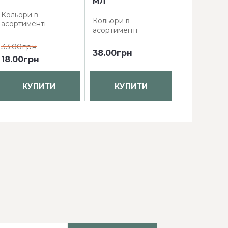
МЛ
КВАДРАТ 
Кольори в
Кольори в
Кольори в
асортименті
асортименті
асортимент
33.00грн
38.00грн
61.60грн
4
18.00грн
КУПИТИ
КУПИТИ
КУП