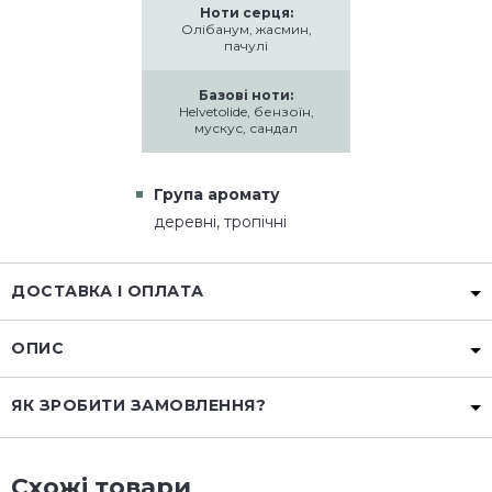
Ноти серця:
Олібанум, жасмин,
пачулі
Базові ноти:
Helvetolide, бензоїн,
мускус, сандал
Група аромату
деревні, тропічні
ДОСТАВКА І ОПЛАТА
ОПИС
ЯК ЗРОБИТИ ЗАМОВЛЕННЯ?
Схожі товари