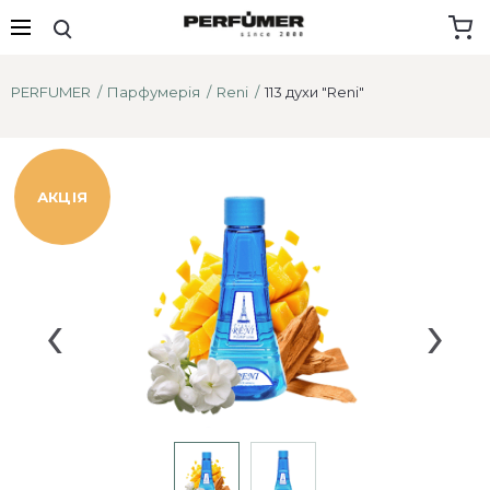
PERFUMER
Парфумерія
Reni
113 духи "Reni"
АКЦІЯ