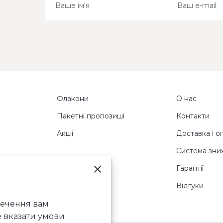
Флакони
О нас
Пакетні пропозиції
Контакти
Акції
Доставка і о
Система зни
Гарантії
Відгуки
печення вам
е вказати умови