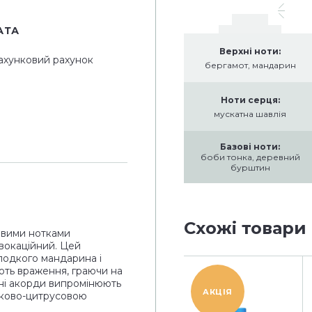
АТА
Верхні ноти:
ахунковий рахунок
бергамот, мандарин
Ноти серця:
мускатна шавлія
Базові ноти:
боби тонка, деревний
бурштин
Схожі товари
овими нотками
овокаційний. Цей
олодкого мандарина і
ють враження, граючи на
рні акорди випромінюють
АКЦІЯ
ітково-цитрусовою