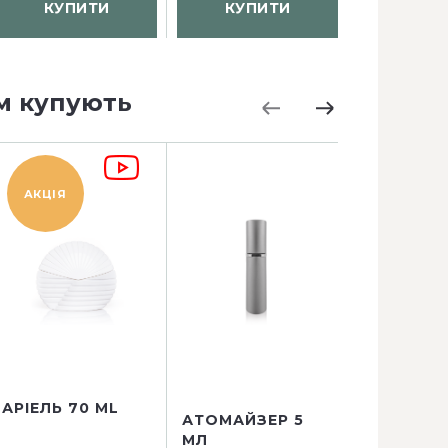
КУПИТИ
КУПИТИ
КУП
м купують
АКЦІЯ
АКЦІЯ
АРІЕЛЬ 70 ML
АТОМАЙЗЕР 5
АТОМАЙЗ
МЛ
КВАДРАТ 