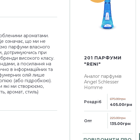
юбленими ароматами.
Це означає, що ми не
ємо парфуми власного
и, дотримуючись при
201 ПАРФУМИ
і бренди високого класу.
ендами, а посилання на
"RENI"
чно в інформаційних та
рфумерних олій лише
Аналог парфумів
опією (або підробкою).
Angel Schlesser
и які ми створюємо,
Homme
ь, аромат, стиль)
675.00грн
Роздріб
405.00грн
225.00грн
Опт
135.00грн
ПОВІДОМИТИ ПРО