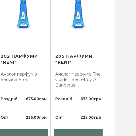
202 ПАРФУМИ
205 ПАРФУМИ
207 ПАР
"RENI"
"RENI"
"RENI"
Аналог парфумів
Аналог парфумів
The
Аналог пар
Versace Eros
Golden Secret by A.
L'eau par K
Banderas
Colors pou
Роздріб
675.00грн
Роздріб
675.00грн
Роздріб
Опт
225.00грн
Опт
225.00грн
Опт