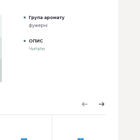
Група аромату
фужерні
ОПИС
Читати
АКЦІЯ