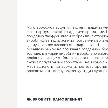
Ми створюємо парфуми, натхненні вашими ул
Наші парфуми схожі зі згаданими ароматами. 
продаємо парфуми відомих брендів, а створю
виробництва, під власними торговими маркам
цьому таких же високих стандартів якості, що 
Ми ніяким чином не повʼязані зі згаданими бр
торговельні марки виробників зроблено виклю
довідникових цілях. Композиція та гра нот па
схожі з популярними ароматами і не є їхньою к
Нас надихають інші аромати, проте, всі аромат
завжди мають власну родзинку (індивідуальніст
ЯК ЗРОБИТИ ЗАМОВЛЕННЯ?