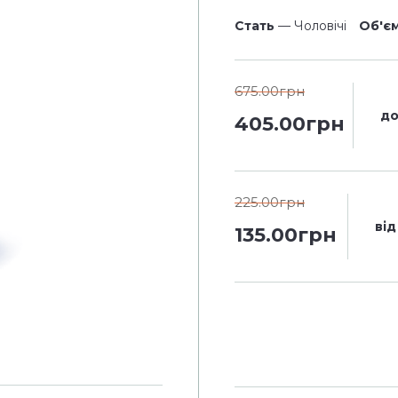
Стать
— Чоловічі
Об'є
675.00грн
до
405.00грн
225.00грн
від
135.00грн