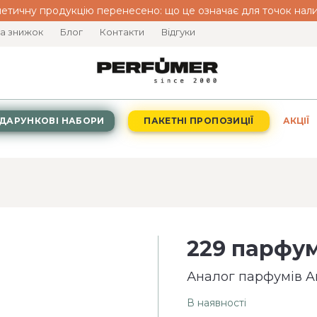
етичну продукцію перенесено: що це означає для точок нали
а знижок
Блог
Контакти
Відгуки
ДАРУНКОВІ НАБОРИ
ПАКЕТНІ ПРОПОЗИЦІЇ
АКЦІЇ
229 парфум
Аналог парфумів A
В наявності