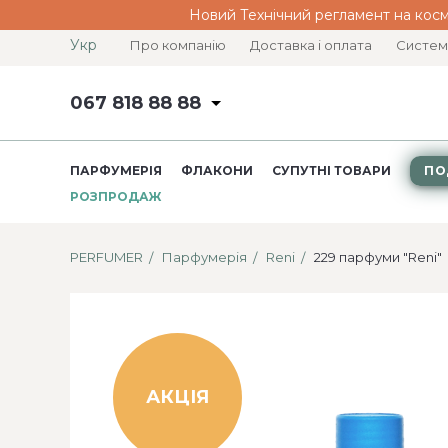
Новий Технічний регламент на косм
Укр
Про компанію
Доставка і оплата
Систем
067 818 88 88
ПАРФУМЕРІЯ
ФЛАКОНИ
СУПУТНІ ТОВАРИ
ПО
РОЗПРОДАЖ
PERFUMER
Парфумерія
Reni
229 парфуми "Reni"
АКЦІЯ