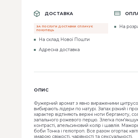
ДОСТАВКА
ОПЛ
На розр
ЗА ПОСЛУГИ ДОСТАВКИ СПЛАЧУЄ
ПОКУПЕЦЬ
На склад Нової Пошти
Адресна доставка
ОПИС
Фужерний аромат з явно вираженими цитрус
вибирають лідери по натурі. Запах різкий і пр
характер відтіняють верхні ноти бергамоту, с
запального рожевого перцю. Злегка пом'якшу
контрасті, апельсиновий колір і шавлія. Мажо
боби Тонка і геліотроп. Все разом огортає кв
хмарою свіжості, чарівності та сексуальності.