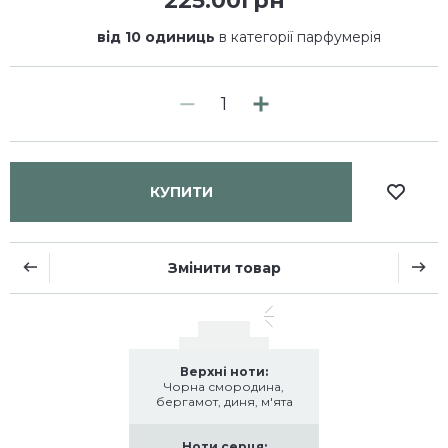
225.00грн
від 10 одиниць
в категорії парфумерія
КУПИТИ
Змінити товар
Верхні ноти:
Чорна смородина,
бергамот, диня, м'ята
Ноти серця: