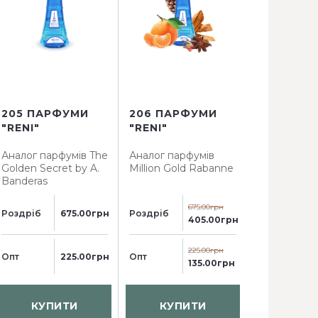
205 ПАРФУМИ
206 ПАРФУМИ
207 ПАР
"RENI"
"RENI"
"RENI"
Аналог парфумів
The
Аналог парфумів
Аналог пар
Golden Secret by A.
Million Gold Rabanne
L'eau par K
Banderas
Colors pou
675.00грн
Роздріб
675.00грн
Роздріб
Роздріб
405.00грн
225.00грн
Опт
225.00грн
Опт
Опт
135.00грн
КУПИТИ
КУПИТИ
КУП