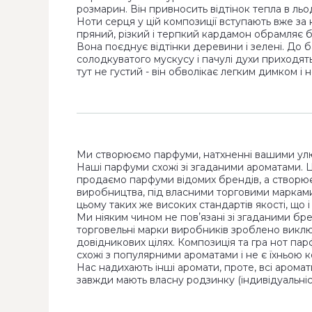
розмарин. Він привносить відтінок тепла в льо
Ноти серця у цій композиції вступають вже за 
пряний, різкий і терпкий кардамон обрамляє 
Вона поєднує відтінки деревини і зелені. До 
солодкуватого мускусу і пачулі духи приходят
тут не густий - він обволікає легким димком і
Ми створюємо парфуми, натхненні вашими ул
Наші парфуми схожі зі згаданими ароматами. 
продаємо парфуми відомих брендів, а створю
виробництва, під власними торговими маркам
цьому таких же високих стандартів якості, що 
Ми ніяким чином не повʼязані зі згаданими бр
торговельні марки виробників зроблено виклю
довідникових цілях. Композиція та гра нот па
схожі з популярними ароматами і не є їхньою к
Нас надихають інші аромати, проте, всі аромат
завжди мають власну родзинку (індивідуальніст