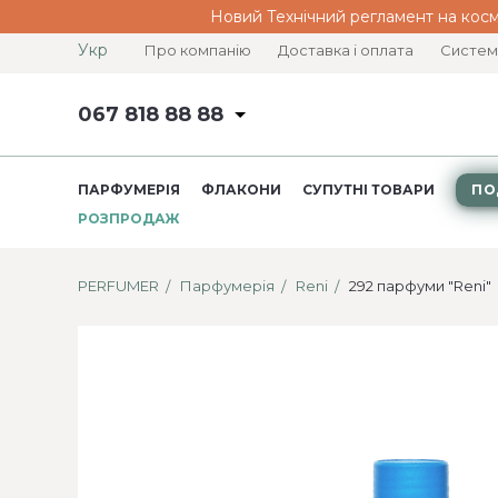
Новий Технічний регламент на косм
Укр
Про компанію
Доставка і оплата
Систем
067 818 88 88
ПАРФУМЕРІЯ
ФЛАКОНИ
СУПУТНІ ТОВАРИ
ПО
РОЗПРОДАЖ
PERFUMER
Парфумерія
Reni
292 парфуми "Reni"