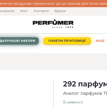
етичну продукцію перенесено: що це означає для точок нали
а знижок
Блог
Контакти
Відгуки
ДАРУНКОВІ НАБОРИ
ПАКЕТНІ ПРОПОЗИЦІЇ
АКЦІЇ
292 парфум
Аналог парфумів T
В наявності