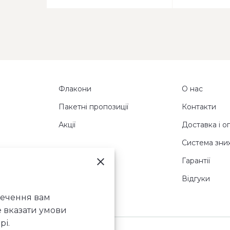
Флакони
О нас
Пакетні пропозиції
Контакти
Акції
Доставка і о
Система зни
Гарантії
Відгуки
печення вам
е вказати умови
рі.