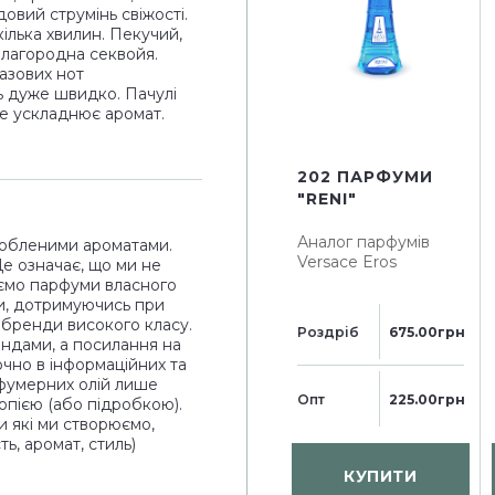
довий струмінь свіжості.
кілька хвилин. Пекучий,
благородна секвойя.
базових нот
ь дуже швидко. Пачулі
 не ускладнює аромат.
202 ПАРФУМИ
"RENI"
Аналог парфумів
юбленими ароматами.
Versace Eros
Це означає, що ми не
ємо парфуми власного
и, дотримуючись при
і бренди високого класу.
Роздріб
675.00грн
ендами, а посилання на
чно в інформаційних та
рфумерних олій лише
Опт
225.00грн
опією (або підробкою).
и які ми створюємо,
ь, аромат, стиль)
КУПИТИ