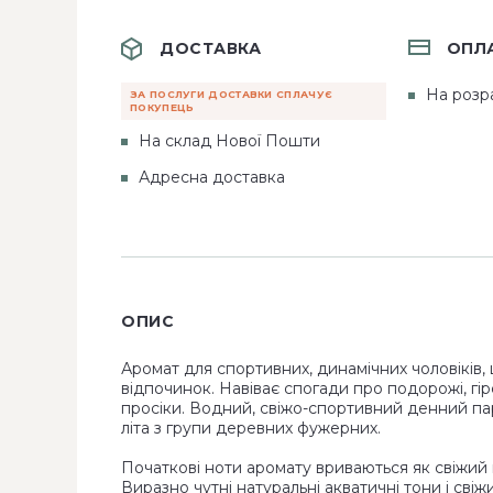
ДОСТАВКА
ОПЛ
На розр
ЗА ПОСЛУГИ ДОСТАВКИ СПЛАЧУЄ
ПОКУПЕЦЬ
На склад Нової Пошти
Адресна доставка
ОПИС
Аромат для спортивних, динамічних чоловіків,
відпочинок. Навіває спогади про подорожі, гірс
просіки. Водний, свіжо-спортивний денний пар
літа з групи деревних фужерних.
Початкові ноти аромату вриваються як свіжи
Виразно чутні натуральні акватичні тони і сві