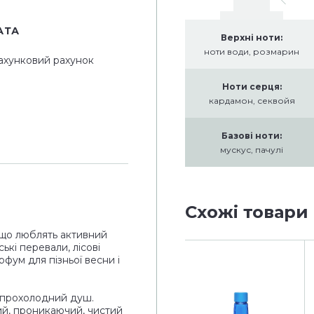
АТА
Верхні ноти:
ноти води, розмарин
ахунковий рахунок
Ноти серця:
кардамон, секвойя
Базові ноти:
мускус, пачулі
Схожі товари
 що люблять активний
ькі перевали, лісові
фум для пізньої весни і
й прохолодний душ.
жий, проникаючий, чистий