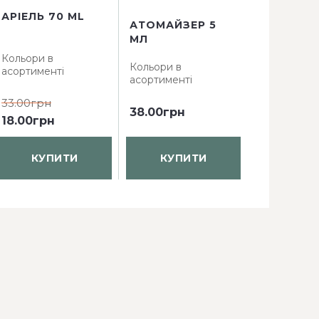
АРІЕЛЬ 70 ML
АТОМАЙЗЕР 5
АТОМАЙЗ
МЛ
КВАДРАТ 
Кольори в
Кольори в
Кольори в
асортименті
асортименті
асортимент
33.00грн
38.00грн
61.60грн
4
18.00грн
КУПИТИ
КУПИТИ
КУП