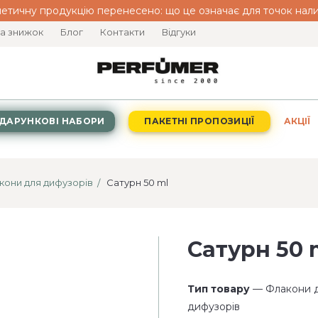
етичну продукцію перенесено: що це означає для точок нали
а знижок
Блог
Контакти
Відгуки
ДАРУНКОВІ НАБОРИ
ПАКЕТНІ ПРОПОЗИЦІЇ
АКЦІЇ
кони для дифузорів
Сатурн 50 ml
Сатурн 50 
Тип товару
— Флакони для
дифузорів