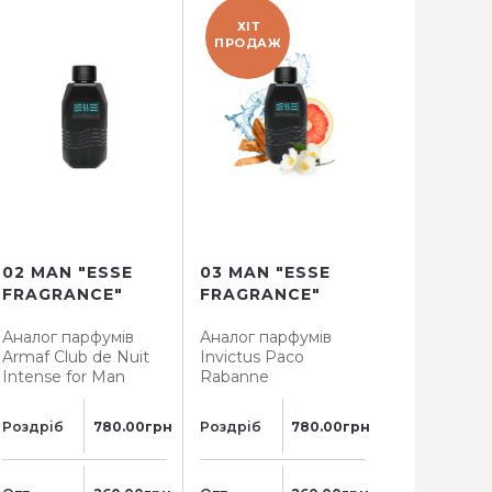
ХІТ
АКЦІЯ
ПРОДАЖ
02 MAN "ESSE
03 MAN "ESSE
04 MAN "
FRAGRANCE"
FRAGRANCE"
FRAGRAN
Аналог парфумів
Аналог парфумів
Аналог пар
Armaf Club de Nuit
Invictus Paco
Phantom P
Intense for Man
Rabanne
Paco Raba
Роздріб
780.00грн
Роздріб
780.00грн
Роздріб