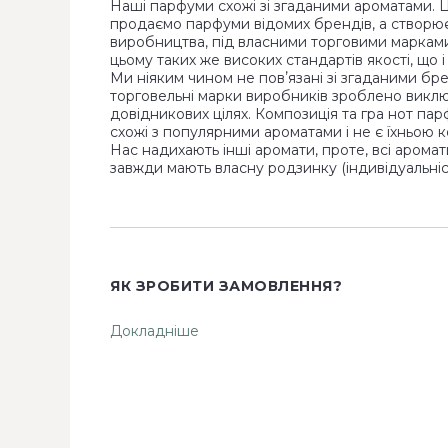
Наші парфуми схожі зі згаданими ароматами. 
продаємо парфуми відомих брендів, а створю
виробництва, під власними торговими маркам
цьому таких же високих стандартів якості, що 
Ми ніяким чином не повʼязані зі згаданими бр
торговельні марки виробників зроблено виклю
довідникових цілях. Композиція та гра нот па
схожі з популярними ароматами і не є їхньою к
Нас надихають інші аромати, проте, всі аромат
завжди мають власну родзинку (індивідуальніст
ЯК ЗРОБИТИ ЗАМОВЛЕННЯ?
Докладніше