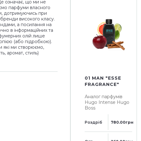
Це означає, що ми не
ємо парфуми власного
и, дотримуючись при
і бренди високого класу.
ендами, а посилання на
чно в інформаційних та
рфумерних олій лише
опією (або підробкою).
и які ми створюємо,
ь, аромат, стиль)
01 MAN "ESSE
FRAGRANCE"
Аналог парфумів
Hugo Intense Hugo
Boss
Роздріб
780.00грн