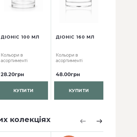
ДІОНІС 100 МЛ
ДІОНІС 160 МЛ
ДІОНІС 5
Кольори в
Кольори в
Кольори в
асортименті
асортименті
асортимент
28.20грн
48.00грн
22.20грн
КУПИТИ
КУПИТИ
КУП
их колекціях