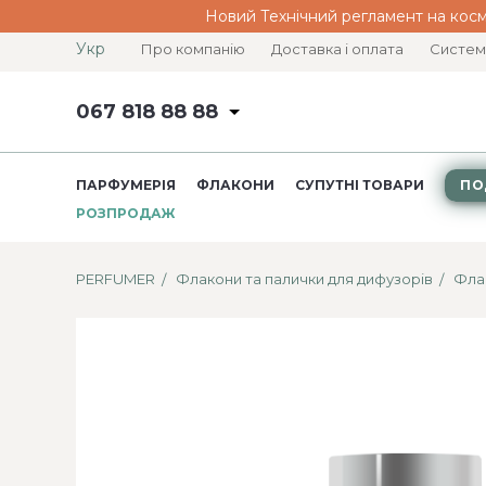
Новий Технічний регламент на косм
Укр
Про компанію
Доставка і оплата
Систем
067 818 88 88
ПАРФУМЕРІЯ
ФЛАКОНИ
СУПУТНІ ТОВАРИ
ПО
РОЗПРОДАЖ
PERFUMER
Флакони та палички для дифузорів
Фла