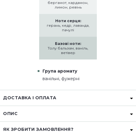
бергамот, кардамон,
лимон, ревінь
Ноти серця:
герань, кедр, лаванда,
пачулі
Базові ноти:
Толу бальзам, ваніль,
ветівер
Група аромату
ванільні, фужерні
ДОСТАВКА І ОПЛАТА
ОПИС
ЯК ЗРОБИТИ ЗАМОВЛЕННЯ?