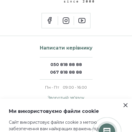
Написати керівнику
050 818 88 88
067 818 88 88
Пн - Пт
09:00 - 16:00
Зворотній зв'язок
Ми використовуємо файли cookie
© 2011 — 2026 perfumer.ua
Сайт використовує файли cookie з метою
Всі права захищені.
забезпечення вам найкращих вражень під час
Проектування і дизайн