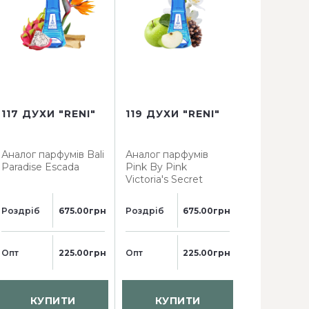
117 ДУХИ "RENI"
119 ДУХИ "RENI"
123 ДУХИ 
Аналог парфумів
Bali
Аналог парфумів
Аналог пар
Paradise Escada
Pink By Pink
Bomba Caro
Victoria's Secret
Herrera
Роздріб
675.00грн
Роздріб
675.00грн
Роздріб
Опт
225.00грн
Опт
225.00грн
Опт
КУПИТИ
КУПИТИ
КУП