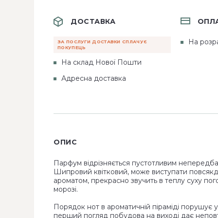
ДОСТАВКА
ОПЛ
На розр
ЗА ПОСЛУГИ ДОСТАВКИ СПЛАЧУЄ
ПОКУПЕЦЬ
На склад Нової Пошти
Адресна доставка
ОПИС
Парфум відрізняється пустотливим непередба
Шипровий квітковий, може виступати повсякде
ароматом, прекрасно звучить в теплу суху пого
морозі.
Порядок нот в ароматичній піраміді порушує у
перший погляд побудова на виході дає неповт