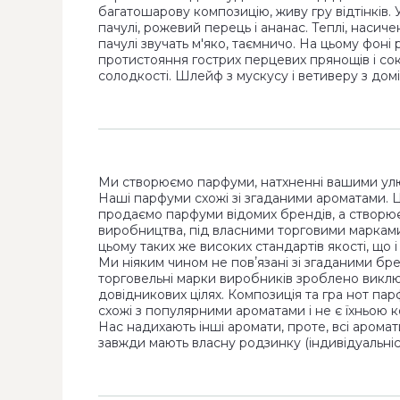
багатошарову композицію, живу гру відтінків. 
пачулі, рожевий перець і ананас. Теплі, насиче
пачулі звучать м'яко, таємничо. На цьому фоні 
протистояння гострих перцевих прянощів і сок
солодкості. Шлейф з мускусу і ветиверу з домі
Ми створюємо парфуми, натхненні вашими ул
Наші парфуми схожі зі згаданими ароматами. 
продаємо парфуми відомих брендів, а створю
виробництва, під власними торговими маркам
цьому таких же високих стандартів якості, що 
Ми ніяким чином не повʼязані зі згаданими бр
торговельні марки виробників зроблено виклю
довідникових цілях. Композиція та гра нот па
схожі з популярними ароматами і не є їхньою к
Нас надихають інші аромати, проте, всі аромат
завжди мають власну родзинку (індивідуальніст