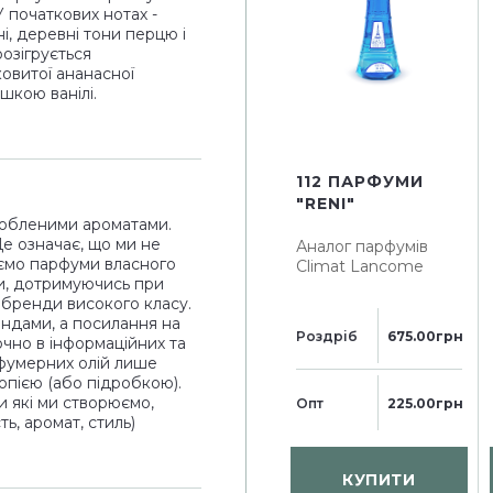
У початкових нотах -
ні, деревні тони перцю і
розігрується
овитої ананасної
шкою ванілі.
112 ПАРФУМИ
"RENI"
юбленими ароматами.
Це означає, що ми не
Аналог парфумів
ємо парфуми власного
Climat Lancome
и, дотримуючись при
і бренди високого класу.
ендами, а посилання на
Роздріб
675.00грн
чно в інформаційних та
рфумерних олій лише
опією (або підробкою).
и які ми створюємо,
Опт
225.00грн
ь, аромат, стиль)
КУПИТИ