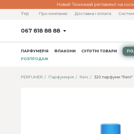
Новий Технічний регламент на косм
Укр
Про компанію
Доставка і оплата
Систем
067 818 88 88
ПАРФУМЕРІЯ
ФЛАКОНИ
СУПУТНІ ТОВАРИ
ПО
РОЗПРОДАЖ
PERFUMER
Парфумерія
Reni
320 парфуми "Reni"