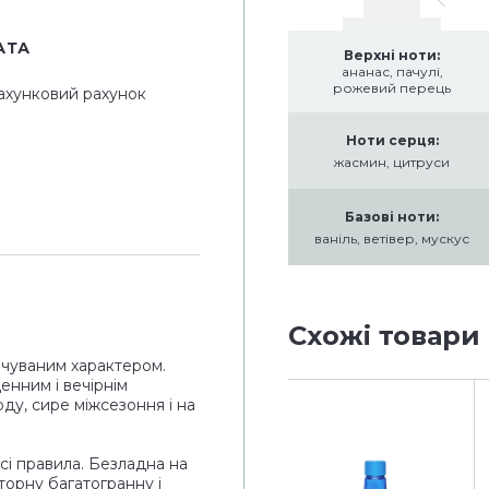
АТА
Верхні ноти:
ананас, пачулі,
рожевий перець
ахунковий рахунок
Ноти серця:
жасмин, цитруси
Базові ноти:
ваніль, ветівер, мускус
Схожі товари
чуваним характером.
нним і вечірнім
ду, сире міжсезоння і на
сі правила. Безладна на
орну багатогранну і