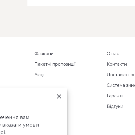
Флакони
О нас
Пакетні пропозиції
Контакти
Акції
Доставка і о
Система зни
Гарантії
Відгуки
печення вам
е вказати умови
рі.