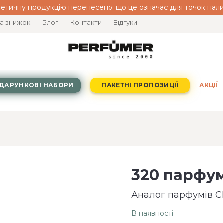
етичну продукцію перенесено: що це означає для точок нали
а знижок
Блог
Контакти
Відгуки
ДАРУНКОВІ НАБОРИ
ПАКЕТНІ ПРОПОЗИЦІЇ
АКЦІЇ
320 парфум
Аналог парфумів C
В наявності