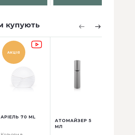
м купують
АКЦІЯ
АКЦІЯ
АРІЕЛЬ 70 ML
АТОМАЙЗЕР 5
АТОМАЙЗ
МЛ
КВАДРАТ 
Кольори в