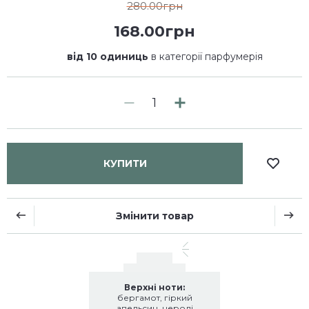
280.00грн
168.00грн
від 10 одиниць
в категорії парфумерія
КУПИТИ
Змінити товар
Верхні ноти:
бергамот, гіркий
апельсин, неролі