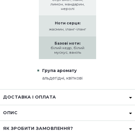
лимон, мандарин,
неролі
Ноти серця:
жасмин, іланг-іланг
Базові ноти:
білий кедр, білий
мускус, ваніль
Група аромату
альдегідні, квіткові
ДОСТАВКА І ОПЛАТА
ОПИС
ЯК ЗРОБИТИ ЗАМОВЛЕННЯ?