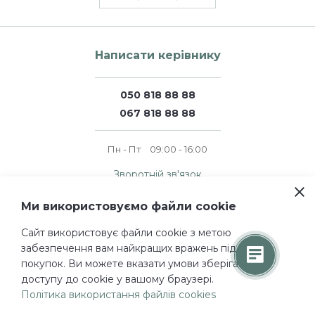
Написати керівнику
050 818 88 88
067 818 88 88
Пн - Пт
09:00 - 16:00
Зворотній зв'язок
Ми використовуємо файли cookie
© 2011 — 2026 perfumer.ua
Сайт використовує файли cookie з метою
Всі права захищені.
забезпечення вам найкращих вражень під час
Проектування і дизайн
покупок. Ви можете вказати умови зберігання та
Турум-бурум
доступу до cookie у вашому браузері.
Розроблено
Політика використання файлів cookies
WebHome Company