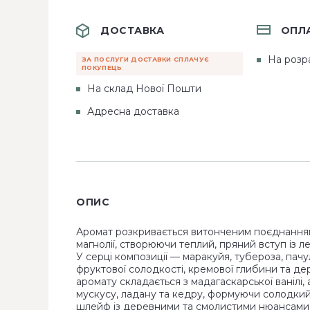
ДОСТАВКА
ОПЛ
На розр
ЗА ПОСЛУГИ ДОСТАВКИ СПЛАЧУЄ
ПОКУПЕЦЬ
На склад Нової Пошти
Адресна доставка
ОПИС
Аромат розкривається витонченим поєднання
магнолії, створюючи теплий, пряний вступ із ле
У серці композиції — маракуйя, тубероза, пачу
фруктової солодкості, кремової глибини та де
аромату складається з мадагаскарської ванілі,
мускусу, ладану та кедру, формуючи солодки
шлейф із деревними та смолистими нюансами