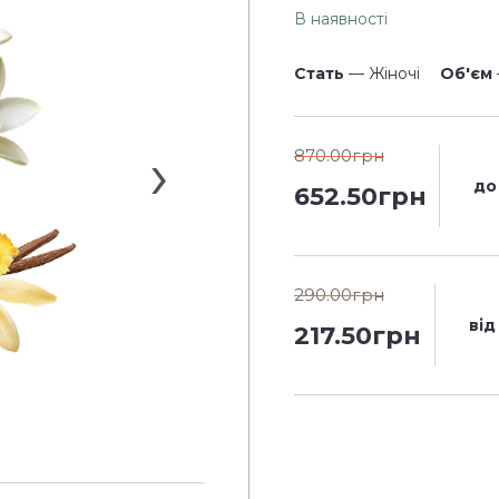
В наявності
Стать
— Жіночі
Об'єм
870.00грн
до
652.50грн
290.00грн
від
217.50грн