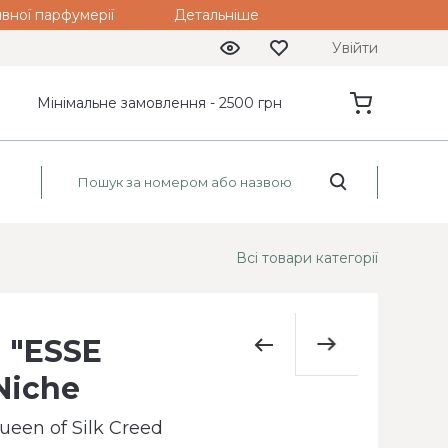
вної парфумерії
Детальніше
Увійти
Мінімальне замовлення - 2500 грн
Всі товари категорії
 "ESSE
Niche
een of Silk Creed