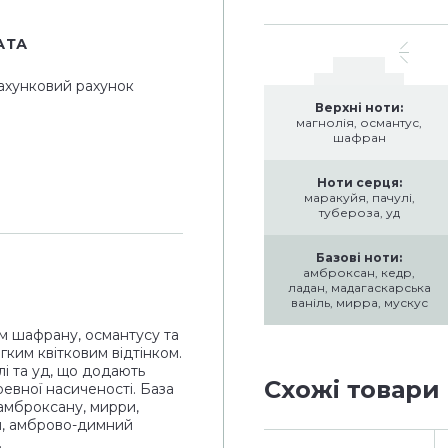
АТА
ахунковий рахунок
Верхні ноти:
магнолія, османтус,
шафран
Ноти серця:
маракуйя, пачулі,
тубероза, уд
Базові ноти:
амброксан, кедр,
ладан, мадагаскарська
ваніль, мирра, мускус
м шафрану, османтусу та
гким квітковим відтінком.
лі та уд, що додають
Схожі товари
ревної насиченості. База
 амброксану, мирри,
й, амброво-димний
.