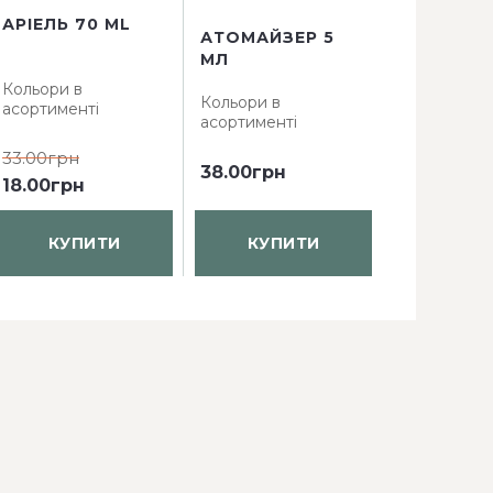
АРІЕЛЬ 70 ML
АТОМАЙЗЕР 5
АТОМАЙЗ
МЛ
КВАДРАТ 
Кольори в
Кольори в
Кольори в
асортименті
асортименті
асортимент
33.00грн
38.00грн
61.60грн
4
18.00грн
КУПИТИ
КУПИТИ
КУП