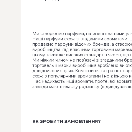
Ми створюємо парфуми, натхненні вашими ул
Наші парфуми схожі зі згаданими ароматами. 
продаємо парфуми відомих брендів, а створю
виробництва, під власними торговими маркам
цьому таких же високих стандартів якості, що 
Ми ніяким чином не повʼязані зі згаданими бр
торговельні марки виробників зроблено виклю
довідникових цілях. Композиція та гра нот па
схожі з популярними ароматами і не є їхньою к
Нас надихають інші аромати, проте, всі аромат
завжди мають власну родзинку (індивідуальніст
ЯК ЗРОБИТИ ЗАМОВЛЕННЯ?