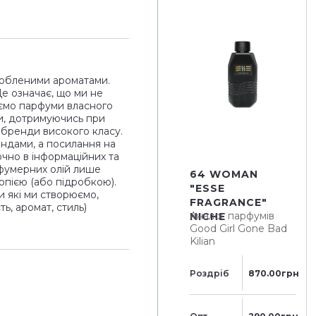
юбленими ароматами.
Це означає, що ми не
ємо парфуми власного
и, дотримуючись при
і бренди високого класу.
ендами, а посилання на
чно в інформаційних та
рфумерних олій лише
64 WOMAN
опією (або підробкою).
"ESSE
и які ми створюємо,
FRAGRANCE"
ь, аромат, стиль)
Аналог парфумів
NICHE
Good Girl Gone Bad
Kilian
Роздріб
870.00грн