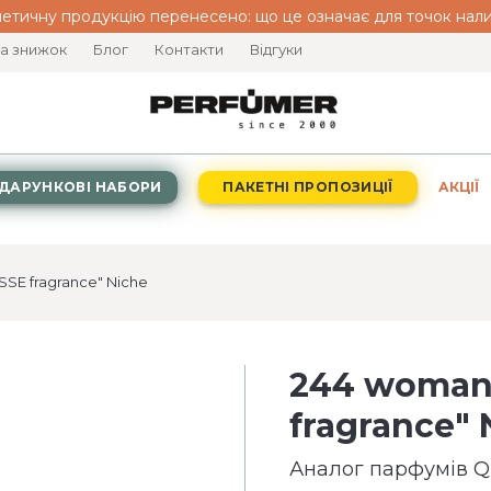
етичну продукцію перенесено: що це означає для точок нали
а знижок
Блог
Контакти
Відгуки
ДАРУНКОВІ НАБОРИ
ПАКЕТНІ ПРОПОЗИЦІЇ
АКЦІЇ
SE fragrance" Niche
244 woman
fragrance" 
Аналог парфумів Qu