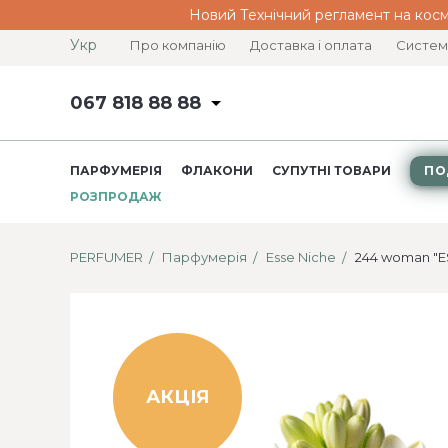
Новий Технічний регламент на косм
Укр
Про компанію
Доставка і оплата
Систем
067 818 88 88
ПАРФУМЕРІЯ
ФЛАКОНИ
СУПУТНІ ТОВАРИ
ПО
РОЗПРОДАЖ
PERFUMER
Парфумерія
Esse Niche
244 woman "ES
АКЦІЯ