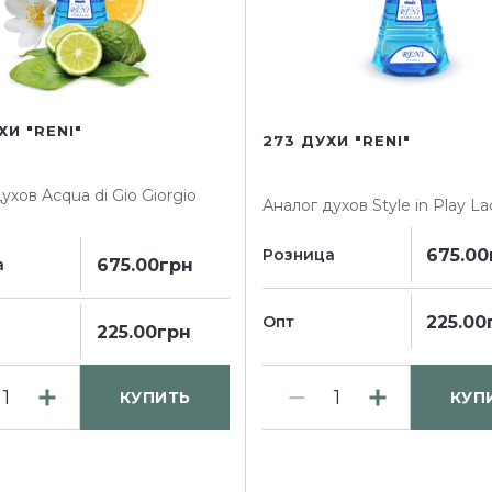
ХИ "RENI"
273 ДУХИ "RENI"
духов
Acqua di Gio Giorgio
Аналог духов
Style in Play L
675.00
Розница
675.00грн
а
225.00
Опт
225.00грн
КУПИТЬ
КУП