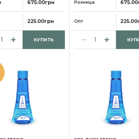
675.00грн
675.00
а
Розница
225.00грн
225.00
Опт
КУПИТЬ
КУП
Я