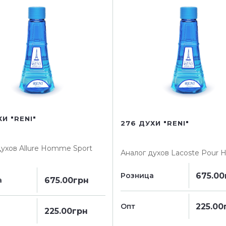
ХИ "RENI"
276 ДУХИ "RENI"
духов
Allure Homme Sport
Аналог духов
Lacoste Pour
675.00
Розница
675.00грн
а
225.00
Опт
225.00грн