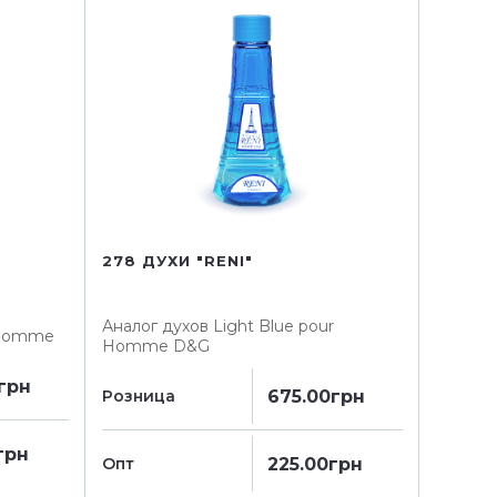
278 ДУХИ "RENI"
Аналог духов
Light Blue pour
 Homme
Homme D&G
грн
675.00грн
Розница
грн
225.00грн
Опт