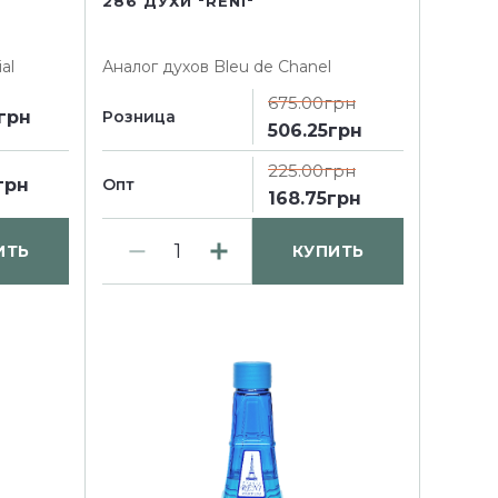
286 ДУХИ "RENI"
al
Аналог духов
Bleu de Chanel
675.00грн
грн
Розница
506.25грн
225.00грн
грн
Опт
168.75грн
ИТЬ
КУПИТЬ