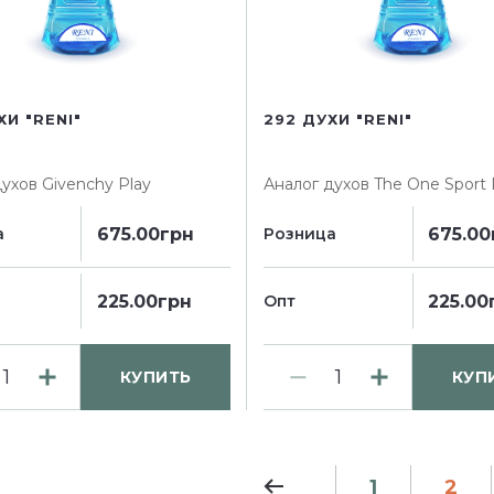
ХИ "RENI"
292 ДУХИ "RENI"
духов
Givenchy Play
Аналог духов
The One Sport
675.00грн
675.00
а
Розница
225.00грн
225.00
Опт
КУПИТЬ
КУП
1
2