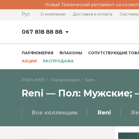
Новый Технический регламент на космет
Рус
О компании
Доставка и оплата
Система
067 818 88 88
ПАРФЮМЕРИЯ
ФЛАКОНЫ
СОПУТСТВУЮЩИЕ ТОВ
АКЦИИ
РАСПРОДАЖА
PERFUMER
Парфюмерия
Reni
Reni — Пол: Мужские; 
Все коллекции
Reni
Re