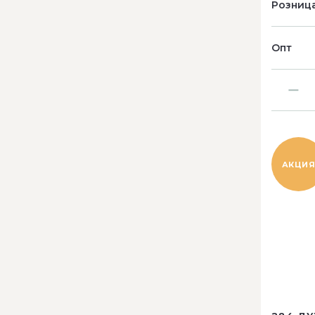
Розниц
Опт
АКЦИ