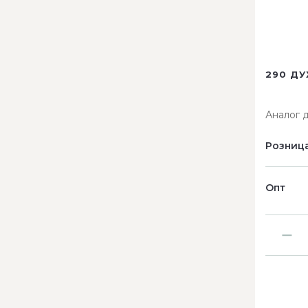
290 ДУ
Аналог 
Розниц
Опт