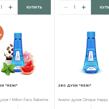
КУПИТЬ
КУП
Ж
ХИ "RENI"
280 ДУХИ "RENI"
духов
1 Million Paco Rabanne
Аналог духов
Clinique Happy