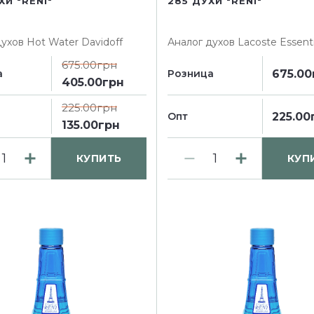
ХИ "RENI"
285 ДУХИ "RENI"
духов
Hot Water Davidoff
Аналог духов
Lacoste Essenti
675.00грн
675.00
а
Розница
405.00грн
225.00грн
225.00
Опт
135.00грн
КУПИТЬ
КУП