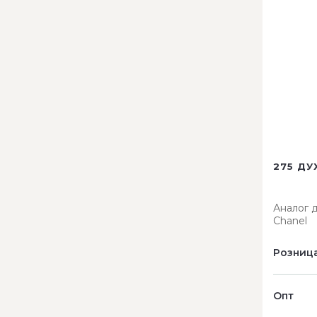
275 ДУ
Аналог 
Chanel
Розниц
Опт