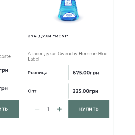
274 ДУХИ "RENI"
Аналог духов
Givenchy Homme Blue
acoste
Label
грн
675.00грн
Розница
грн
225.00грн
Опт
ИТЬ
КУПИТЬ