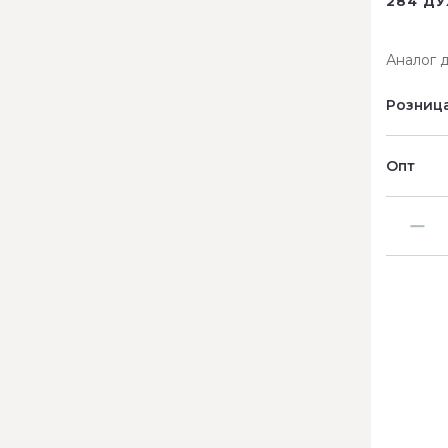
284 ДУ
Аналог 
Розниц
Опт