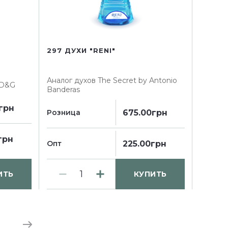
297 ДУХИ "RENI"
Аналог духов
The Secret by Antonio
 D&G
Banderas
грн
675.00грн
Розница
грн
225.00грн
Опт
ИТЬ
КУПИТЬ