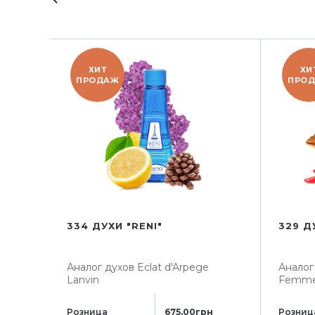
ХИТ
ХИ
ПРОДАЖ
ПРО
334 ДУХИ "RENI"
329 Д
Аналог духов
Eclat d'Arpege
Аналог
Lanvin
Femm
Розница
675.00грн
Розниц