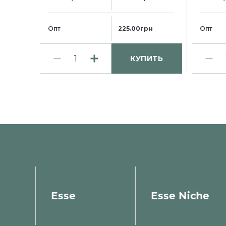
Опт
225.00грн
Опт
КУПИТЬ
ки
Esse
Esse Niche