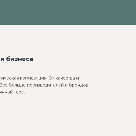
я бизнеса
ическая композиция. От качества и
. Все больше производителей и брендов
янной таре.
ть объясняется рядом очевидных
тов и наборов.