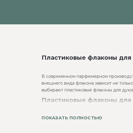
Пластиковые флаконы для д
В современном парфюмерном производстве
внешнего вида флакона зависит не тольк
выбирают пластиковые флаконы для духов
Пластиковые флаконы для 
Пластиковые флаконы уверенно занимают
ПОКАЗАТЬ ПОЛНОСТЬЮ
преимуществ:
Легкость – пластиковый флакон гораздо 