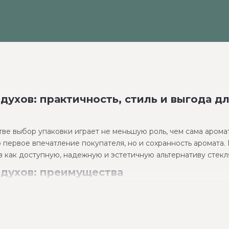
ухов: практичность, стиль и выгода дл
 выбор упаковки играет не меньшую роль, чем сама аромат
о первое впечатление покупателя, но и сохранность аромата
 как доступную, надежную и эстетичную альтернативу стекл
духов: преимущества
 свою нишу на рынке парфюмерной упаковки. Их популярнос
легче стеклянного, что особенно удобно для дорожных форма