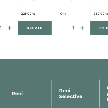
225.00грн
Опт
260.00г
КУПИТЬ
КУП
Reni
Reni
Selective