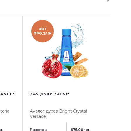
ХИТ
Х
ПРОДАЖ
ПРО
RANCE"
345 ДУХИ "RENI"
371 Д
toria
Аналог духов
Bright Crystal
Анало
Versace
Розни
рн
Розница
675.00грн