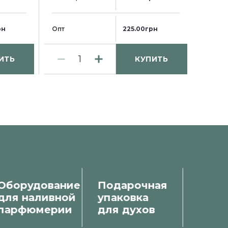
Опт
рн
Опт
225.00грн
ИТЬ
КУПИТЬ
Оборудование
Подарочная
Рекл
для наливной
упаковка
прод
парфюмерии
для духов