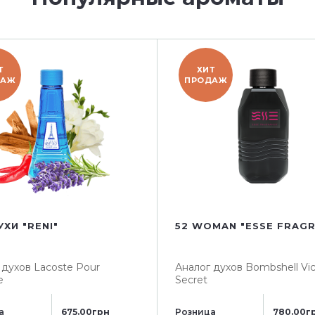
Т
ХИТ
ДАЖ
ПРОДАЖ
УХИ "RENI"
52 WOMAN "ESSE FRAG
 духов
Lacoste Pour
Аналог духов
Bombshell Vic
e
Secret
а
675.00грн
Розница
780.00г