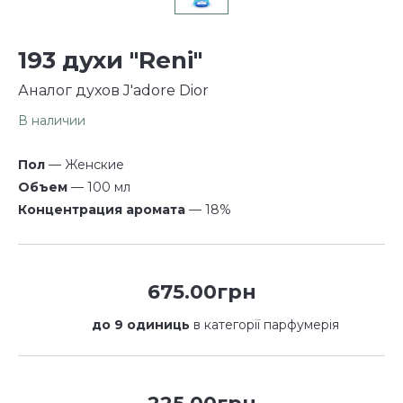
193 духи "Reni"
Аналог духов J'adore Dior
В наличии
Пол
— Женские
Объем
— 100 мл
Концентрация аромата
— 18%
675.00грн
до 9 одиниць
в категорії парфумерія