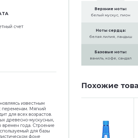
Верхние ноты:
АТА
белый мускус, пион
етный счет
Ноты сердца:
белая лилия, ландыш
Базовые ноты:
ваниль, кофе, сандал
Похожие тов
хновляясь известным
к переменам. Мягкий
т для всех возрастов.
ых древесно-мускусных,
го времен года. Строение
спользуемый для базы
алистическом фоне