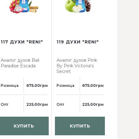
117 ДУХИ "RENI"
119 ДУХИ "RENI"
123 ДУХИ 
Аналог духов
Bali
Аналог духов
Pink
Аналог дух
Paradise Escada
By Pink Victoria's
Bomba Caro
Secret
Herrera
Розница
675.00грн
Розница
675.00грн
Розница
Опт
225.00грн
Опт
225.00грн
Опт
КУПИТЬ
КУПИТЬ
КУП