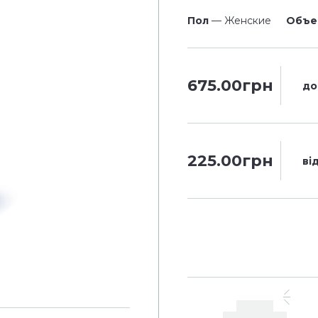
Пол
— Женские
Объ
675.00грн
до
225.00грн
ві