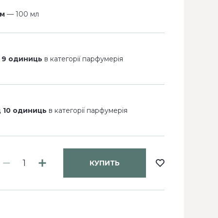
ем
— 100 мл
 9 одиниць
в категорії парфумерія
д 10 одиниць
в категорії парфумерія
КУПИТЬ