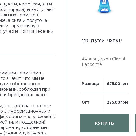
 цветы, кофе, сандал и
кой пирамиды выступает
тальных ароматов.
е, а сила и полутона
ую и гармоничную
ом, умеренном нанесении
112 ДУХИ "RENI"
Аналог духов
Climat
Lancome
бимыми ароматами.
о значит, что мы не
духи собственного
Розница
675.00грн
марками, соблюдая при
то и бренды высокого
Опт
225.00грн
, а ссылка на торговые
но в информационных и
рфюмерных масел схожи с
ией (или подделкой).
КУПИТЬ
 ароматы, которые мы
у (индивидуальность,