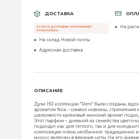
ДОСТАВКА
ОПЛ
На расч
УСЛУГИ ДОСТАВКИ ОПЛАЧИВАЕТ
ПОКУПАТЕЛЬ
На склад Новой почты
Адресная доставка
ОПИСАНИЕ
Духи 192 коллекции "Reni" были созданы, вдо
ароматом Noa – символ новизны, стремления 
шелковисто-кремовый женский аромат подходи
Этот парфюм – дневной из семейства цветочн
подходит как для теплого, так и для холодно
композиции очень необычное: традиционно и
мускус включен в верхние ноты. На его аним