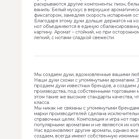
раскрываются другие компоненты: пион, белые
ваниль. Белый мускус в верхушке ароматичес
фиксатором, замедляя скорость испарения ос
Благодаря этому духи дольше держатся на кож
нот объединяются в единую сбалансированн
картину. Аромат – стойкий, но при осторожн
легкий, с нотами сладкой свежести.
Мы создаем духи, вдохновленные вашими лю
Наши духи схожи с упомянутыми ароматами. Эт
продаем духи известных брендов, а создаем 
производства, под собственными торговыми 
этом такие же высокие стандарты качества, ч
класса.
Мы никак не связаны с упомянутыми брендами
марки производителей сделана исключитель
справочных целях. Композиция и игра нот па
популярными ароматами и не являются их коп
Нас вдохновляют другие ароматы, однако все
создаем, всегда имеют собственную изюминк