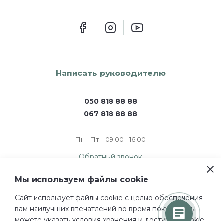
Написать руководителю
050 818 88 88
067 818 88 88
Пн - Пт
09:00 - 16:00
Обратный звонок
Мы используем файлы cookie
© 2011 — 2026 perfumer.ua
Сайт использует файлы cookie c целью обеспечения
Все права защищены.
вам наилучших впечатлений во время покупок. Вы
Проектирование и дизайн
можете указать условия хранения и доступа к cookie
Турум-бурум