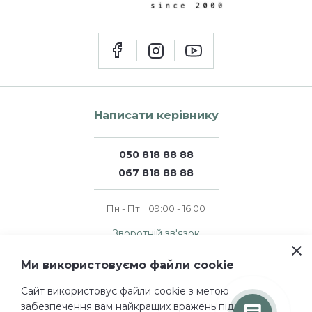
Написати керівнику
050 818 88 88
067 818 88 88
Пн - Пт
09:00 - 16:00
Зворотній зв'язок
Ми використовуємо файли cookie
© 2011 — 2026 perfumer.ua
Сайт використовує файли cookie з метою
Всі права захищені.
забезпечення вам найкращих вражень під час
Проектування і дизайн