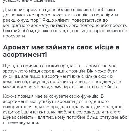
усвідомленим рішенням.
Для нових ароматів це особливо важливо. Пробники
дозволяють не просто показати позицію, а перевірити
реакцію аудиторії. Якщо клієнти повертаються до
конкретного аромату, питають його повторно або просять
більший об’єм, це вже сигнал, що позицію варто активніше
просувати.
Аромат має займати своє місце в
асортименті
Ще одна причина слабких продажів — аромат не має
зрозумілого місця серед інших позицій. Він може бути
якісним, але якщо в асортименті вже є кілька схожих
композицій, покупець не бачить різниці, а продавець не
має чіткого аргументу, чому варто показати саме його.
Кожна позиція має виконувати свою функцію. В
асортименті можуть бути аромати для щоденного
використання, для вечора, для подарунка, для молодшої
аудиторії, для клієнтів, які люблять солодке, для тих, хто
шукає свіжість, і для тих, кому потрібне більш статусне або
нішеве звучання.