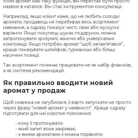
Коли аромат має таку функцію, він перестає бути просто
назвою в каталозі. Він стає інструментом консультації.
Наприклад, якщо клієнт каже, що не любить солодкі
аромати, продавець не перебирає весь асортимент
навмання, а одразу показує чисті, свіжі або мускусні
варіанти. Якщо покупець шукає подарунок, можна
запропонувати зрозумілі, жіночні або універсальні
композиції. Якщо потрібен аромат “щоб запам’ятався”,
краще показувати шлейфові, гурманські або більш
насичені позиції.
Так асортимент починає працювати не як набір флаконів,
а як система рекомендацій.
Як правильно вводити новий
аромат у продаж
Щоб новинка не загубилася, її варто запускати не просто
через фразу “новий аромат у наявності”. Краще одразу
підготувати для неї коротке пояснення:
- кому її пропонувати;
- який запит вона закриває;
- з якими ароматами її можна порівняти;