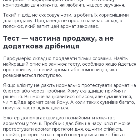
композицію для клієнтів, які люблять нішеве звучання.
Такий підхід не скасовує ноти, а робить їх кориснішими
для продажу. Продавець не просто називає склад, а
пояснює, який запит цей аромат закриває.
Тест — частина продажу, а не
додаткова дрібниця
Парфумерію складно продавати тільки словами. Навіть
найкращий опис не замінює тесту, особливо якщо йдеться
про новинку, нішевий аромат або композицію, яка
розкривається поступово.
Якщо клієнту не дають нормально протестувати аромат на
блотері або через пробник, йому складніше прийняти
рішення. Він може зацікавитися описом, але сумніватися,
чи підійде аромат саме йому. А коли таких сумнівів багато,
покупка часто відкладається.
Блотер допомагає швидко познайомити клієнта з
ароматом у точці. Пробник дає більше часу: клієнт може
протестувати аромат протягом дня, оцінити стійкість,
шлейф, розкриття на шкірі й повернутися вже з більш