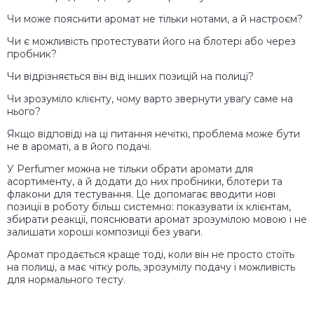
Чи може пояснити аромат не тільки нотами, а й настроєм?
Чи є можливість протестувати його на блотері або через
пробник?
Чи відрізняється він від інших позицій на полиці?
Чи зрозуміло клієнту, чому варто звернути увагу саме на
нього?
Якщо відповіді на ці питання нечіткі, проблема може бути
не в ароматі, а в його подачі.
У Perfumer можна не тільки обрати аромати для
асортименту, а й додати до них пробники, блотери та
флакони для тестування. Це допомагає вводити нові
позиції в роботу більш системно: показувати їх клієнтам,
збирати реакції, пояснювати аромат зрозумілою мовою і не
залишати хороші композиції без уваги.
Аромат продається краще тоді, коли він не просто стоїть
на полиці, а має чітку роль, зрозумілу подачу і можливість
для нормального тесту.