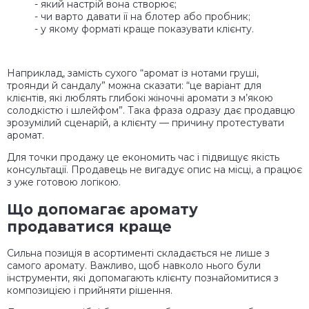
- який настрій вона створює;
- чи варто давати її на блотер або пробник;
- у якому форматі краще показувати клієнту.
Наприклад, замість сухого “аромат із нотами груші,
троянди й сандалу” можна сказати: “це варіант для
клієнтів, які люблять глибокі жіночні аромати з м’якою
солодкістю і шлейфом”. Така фраза одразу дає продавцю
зрозумілий сценарій, а клієнту — причину протестувати
аромат.
Для точки продажу це економить час і підвищує якість
консультації. Продавець не вигадує опис на місці, а працює
з уже готовою логікою.
Що допомагає аромату
продаватися краще
Сильна позиція в асортименті складається не лише з
самого аромату. Важливо, щоб навколо нього були
інструменти, які допомагають клієнту познайомитися з
композицією і прийняти рішення.