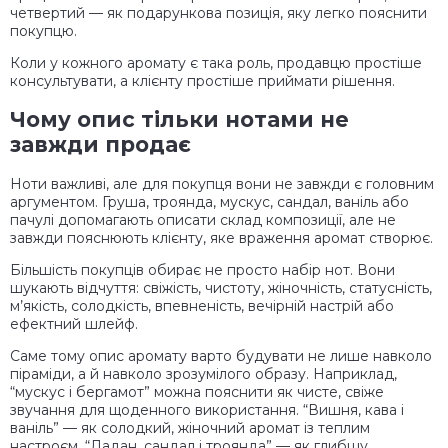
четвертий — як подарункова позиція, яку легко пояснити
покупцю.
Коли у кожного аромату є така роль, продавцю простіше
консультувати, а клієнту простіше приймати рішення.
Чому опис тільки нотами не
завжди продає
Ноти важливі, але для покупця вони не завжди є головним
аргументом. Груша, троянда, мускус, сандал, ваніль або
пачулі допомагають описати склад композиції, але не
завжди пояснюють клієнту, яке враження аромат створює.
Більшість покупців обирає не просто набір нот. Вони
шукають відчуття: свіжість, чистоту, жіночність, статусність,
м’якість, солодкість, впевненість, вечірній настрій або
ефектний шлейф.
Саме тому опис аромату варто будувати не лише навколо
піраміди, а й навколо зрозумілого образу. Наприклад,
“мускус і бергамот” можна пояснити як чисте, свіже
звучання для щоденного використання. “Вишня, кава і
ваніль” — як солодкий, жіночний аромат із теплим
настроєм. “Ладан, сандал і троянда” — як глибшу