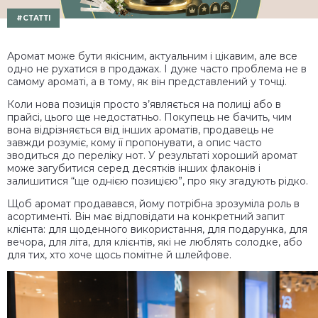
#СТАТТІ
Аромат може бути якісним, актуальним і цікавим, але все
одно не рухатися в продажах. І дуже часто проблема не в
самому ароматі, а в тому, як він представлений у точці.
Коли нова позиція просто з’являється на полиці або в
прайсі, цього ще недостатньо. Покупець не бачить, чим
вона відрізняється від інших ароматів, продавець не
завжди розуміє, кому її пропонувати, а опис часто
зводиться до переліку нот. У результаті хороший аромат
може загубитися серед десятків інших флаконів і
залишитися “ще однією позицією”, про яку згадують рідко.
Щоб аромат продавався, йому потрібна зрозуміла роль в
асортименті. Він має відповідати на конкретний запит
клієнта: для щоденного використання, для подарунка, для
вечора, для літа, для клієнтів, які не люблять солодке, або
для тих, хто хоче щось помітне й шлейфове.