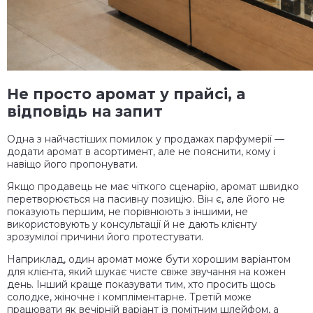
Не просто аромат у прайсі, а
відповідь на запит
Одна з найчастіших помилок у продажах парфумерії —
додати аромат в асортимент, але не пояснити, кому і
навіщо його пропонувати.
Якщо продавець не має чіткого сценарію, аромат швидко
перетворюється на пасивну позицію. Він є, але його не
показують першим, не порівнюють з іншими, не
використовують у консультації й не дають клієнту
зрозумілої причини його протестувати.
Наприклад, один аромат може бути хорошим варіантом
для клієнта, який шукає чисте свіже звучання на кожен
день. Інший краще показувати тим, хто просить щось
солодке, жіночне і компліментарне. Третій може
працювати як вечірній варіант із помітним шлейфом, а