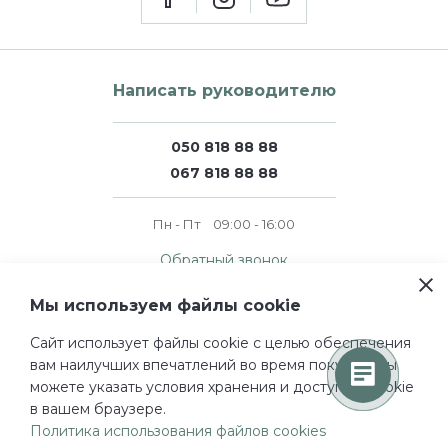
Написать руководителю
050 818 88 88
067 818 88 88
Пн - Пт
09:00 - 16:00
Обратный звонок
Мы используем файлы cookie
© 2011 — 2026 perfumer.ua
Сайт использует файлы cookie c целью обеспечения
Все права защищены.
вам наилучших впечатлений во время покупок. Вы
Проектирование и дизайн
можете указать условия хранения и доступа к cookie
Турум-бурум
в вашем браузере.
Разработано
Политика использования файлов cookies
WebHome Company