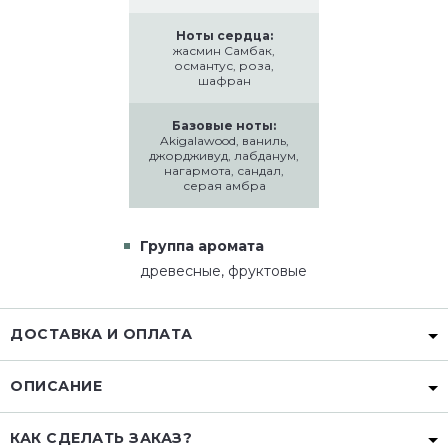
Ноты сердца:
жасмин Самбак,
османтус, роза,
шафран
Базовые ноты:
Akigalawood, ваниль,
джордживуд, лабданум,
нагармота, сандал,
серая амбра
Группа аромата
древесные, фруктовые
ДОСТАВКА И ОПЛАТА
ОПИСАНИЕ
КАК СДЕЛАТЬ ЗАКАЗ?